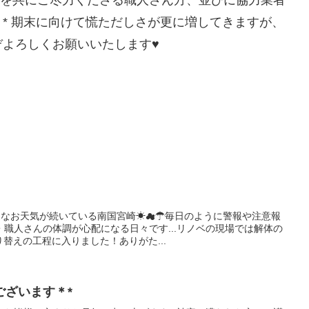
業務を共にご尽力くださる職人さん方、並びに協力業者
* 期末に向けて慌ただしさが更に増してきますが、
よろしくお願いいたします♥
安定なお天気が続いている南国宮崎☀☁☂毎日のように警報や注意報
職人さんの体調が心配になる日々です...リノベの現場では解体の
り替えの工程に入りました！ありがた...
ございます＊*