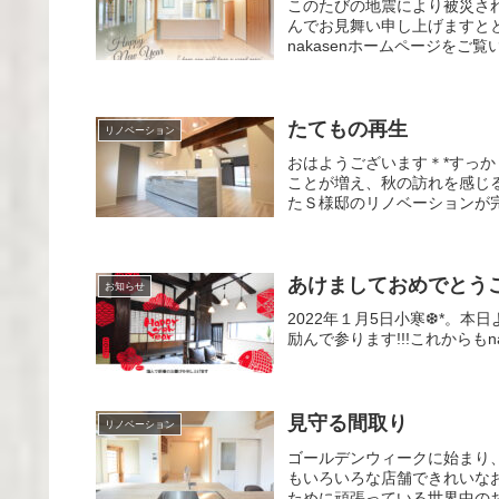
このたびの地震により被災され
んでお見舞い申し上げますと
nakasenホームページをご
たてもの再生
リノベーション
おはようございます＊*すっ
ことが増え、秋の訪れを感じる
たＳ様邸のリノベーションが完
あけましておめでとう
お知らせ
2022年１月5日小寒❆*。
励んで参ります!!!これからも
見守る間取り
リノベーション
ゴールデンウィークに始まり、
もいろいろな店舗できれいな
ために頑張っている世界中のお