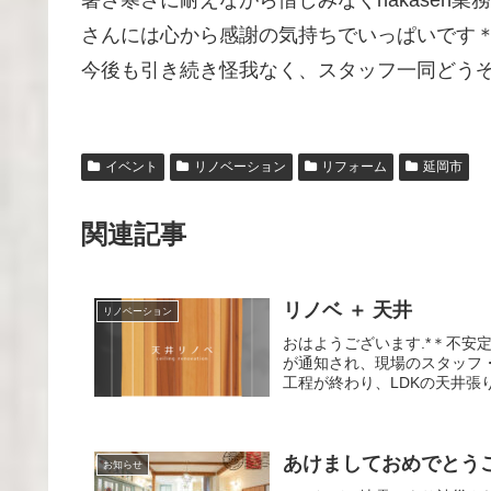
暑さ寒さに耐えながら惜しみなくnakasen
さんには心から感謝の気持ちでいっぱいです＊
今後も引き続き怪我なく、スタッフ一同どうぞ
イベント
リノベーション
リフォーム
延岡市
関連記事
リノベ ＋ 天井
リノベーション
おはようございます.*＊不
が通知され、現場のスタッフ・
工程が終わり、LDKの天井張
あけましておめでとう
お知らせ