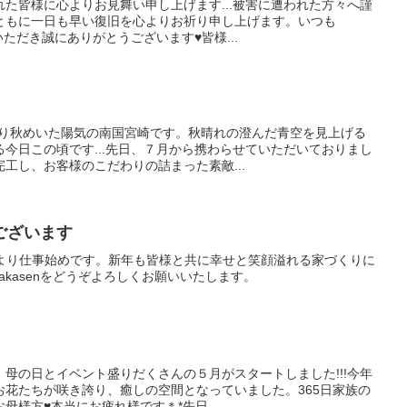
た皆様に心よりお見舞い申し上げます...被害に遭われた方々へ謹
ともに一日も早い復旧を心よりお祈り申し上げます。いつも
覧いただき誠にありがとうございます♥皆様...
かり秋めいた陽気の南国宮崎です。秋晴れの澄んだ青空を見上げる
今日この頃です...先日、７月から携わらせていただいておりまし
工し、お客様のこだわりの詰まった素敵...
ございます
本日より仕事始めです。新年も皆様と共に幸せと笑顔溢れる家づくりに
nakasenをどうぞよろしくお願いいたします。
母の日とイベント盛りだくさんの５月がスタートしました!!!今年
お花たちが咲き誇り、癒しの空間となっていました。365日家族の
母様方♥本当にお疲れ様です＊*先日...