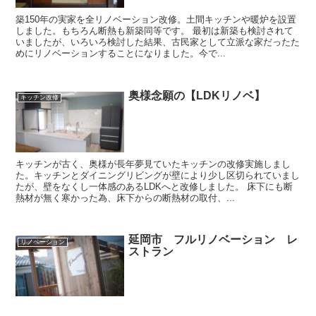
築150年の実家を全リノベーション改修。土間キッチンや暖炉を設置
しました。もちろん断熱も新築同等です。 最初は新築も検討されて
いましたが、いろいろ検討した結果、古民家として立派な家だったた
めにリノベーションすることになりました。今で...
奥様念願の【LDKリノベ】
キッチン改修
キッチンが古く、奥様が長年夢見ていたキッチンの改修実施しまし
た。キッチンとダイニングリビングが壁により少し区切られていまし
たが、壁をなくし一体感のあるLDKへと改修しました。 床下にも断
熱材が無く寒かった為、床下からの断熱材の取付、...
延岡市 フルリノベーション レ
リノベーション
ストラン