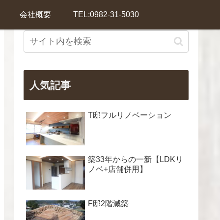
会社概要
TEL:0982-31-5030
人気記事
T邸フルリノベーション
築33年からの一新【LDKリ
ノベ+店舗併用】
F邸2階減築