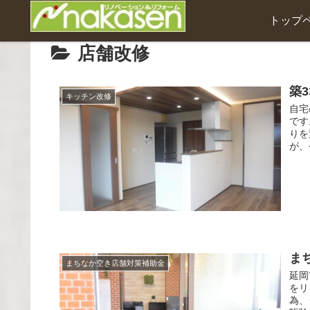
トップ
店舗改修
築
キッチン改修
自宅
です
りを
が、
ま
まちなか空き店舗対策補助金
延岡
をリ
為、