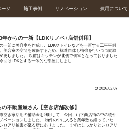
ページ
施工事例
リノベーション
費用について
33年からの一新【LDKリノベ+店舗併用】
の一部に美容室を作成し、LDKやトイレなどを一新する工事事例
。美容室の空間を確保するため、構造自体も補強を行いつつ間取
変更しました。 以前はキッチンが北側で個室となっておりました
今回はLDKとする一体的な部屋にしまし...
2026.02.07
ちの不動産屋さん【空き店舗改修】
市空き家活用の補助金を利用して、今回、山下商店街の中の物件
ノベーションしました。 物件の中に入ると築年数も経っていた
シロアリ被害が至る所にありました。 まずはしっかりとシロアリ