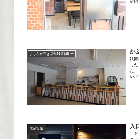
駆除
か
まちなか空き店舗対策補助金
祇園
した
た。
いぶ
入
店舗改修
「ど