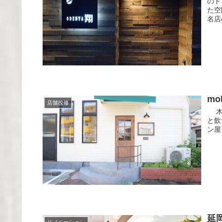
のド
た空
名店
mo
店舗改修
木と
と飲
ン屋
延