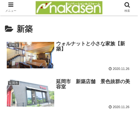
メニュー
検索
新築
ウォルナットと小さな家族【新
延岡市
築】
2020.11.26
延岡市 新築店舗 景色抜群の美
延岡市
容室
2020.11.26