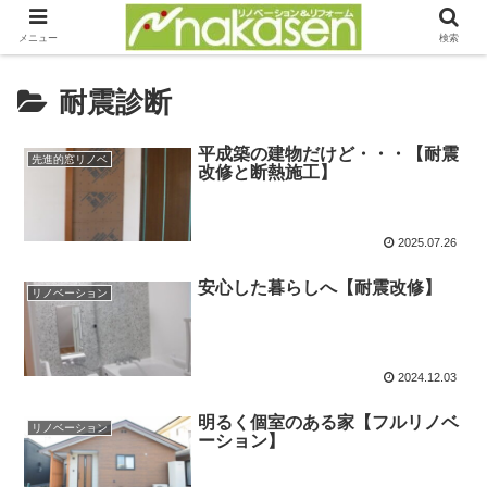
メニュー
検索
耐震診断
平成築の建物だけど・・・【耐震
先進的窓リノベ
改修と断熱施工】
2025.07.26
安心した暮らしへ【耐震改修】
リノベーション
2024.12.03
明るく個室のある家【フルリノベ
リノベーション
ーション】