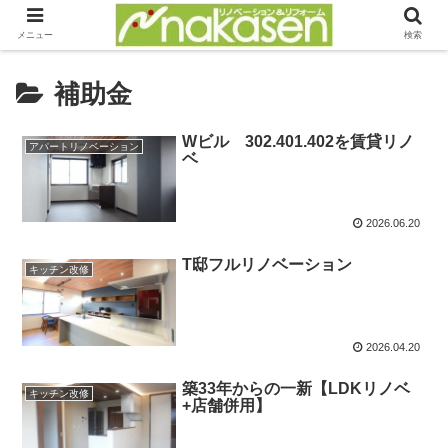
メニュー
検索
補助金
Wビル 302.401.402を賃貸リノ
アパートリノベーション
ベ
2026.06.20
T邸フルリノベーション
キッチン改修
2026.04.20
築33年からの一新【LDKリノベ
キッチン改修
+店舗併用】