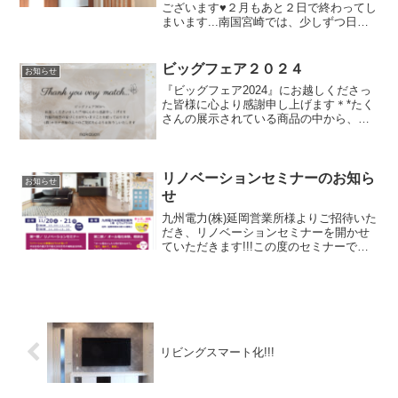
ございます♥２月もあと２日で終わってし
まいます...南国宮崎では、少しずつ日差
しが暖かくなってきていて、春が近づい
てきたなぁ～と感じています＊* そろそろ
咲き始める桜を想像すると、日に日に春
ビッグフェア２０２４
お知らせ
への期待が膨ら...
『ビッグフェア2024』にお越しくださっ
た皆様に心より感謝申し上げます＊*たく
さんの展示されている商品の中から、お
目当ての宝物は見つけられたでしょう
か？？？今年は自然災害による日常生活
への影響が心配される日々が続いていま
す...また生活に欠...
リノベーションセミナーのお知ら
お知らせ
せ
九州電力(株)延岡営業所様よりご招待いた
だき、リノベーションセミナーを開かせ
ていただきます!!!この度のセミナーで
は、これまでのリノベーションの施工事
例をご覧いただきながら、お話させてい
ただけたらいいなと思っております。住
宅・店舗のリノベー...
リビングスマート化!!!