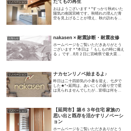
たてもの再生
リノベーション
おはようございます＊*すっかり秋めいた
陽気の南国宮崎です。秋晴れの澄んだ青
空を見上げることが増え、秋の訪れを感
じる今日この頃です...先日、７月から携
わらせていただいておりましたＳ様邸の
リノベーションが完工し、お客様のこだ
わりの詰まった素敵...
nakasen × 耐震診断・耐震改修
お知らせ
ホームページをご覧いただきありがとう
ございます＊*本日は『 もしもの時に備え
る 』です...8月２日に宮崎県で最大震度6
弱を観測した日向灘の地震がありまし
た。県北に位置する延岡市では震度４の
観測でしたが、幸いにも倒壊や怪我の報
告もありません...
ナカセンリノベ始まるよ♪
リノベーション
昨日は二十四節気の小暑を迎え、七夕で
した★*⋆延岡は、あいにくの曇り空で星
は見られませんでしたが...皆様は何を願
われたでしょうか???皆様が短冊にしたた
めた願い事が星に届きますようお祈りい
たします＊*.今月からまた新たなリノベー
ション工事...
【延岡市】築６３年住宅 家族の
リノベーション
思い出と既存を活かすリノベーシ
ョン
ホームページをご覧いただきありがとう